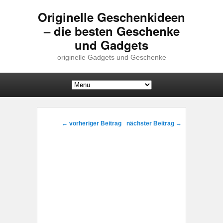
Originelle Geschenkideen
– die besten Geschenke
und Gadgets
originelle Gadgets und Geschenke
Hauptmenü
Weiter zum Hauptinhalt
Weiter zum Sekundärinhalt
Beitragsnavigation
←
vorheriger Beitrag
nächster Beitrag
→
Geschenke zum 35. Geburtstag
– Geschenkideen für Männer &
Frauen
Veröffentlicht am
10/07/2015
von
GadgetExpert
35. Geburtstag
Frauen
Frauen über dreißig sind oft nicht mehr so