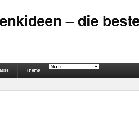
henkideen – die bes
ässe
Thema
FÜR MÄNNER