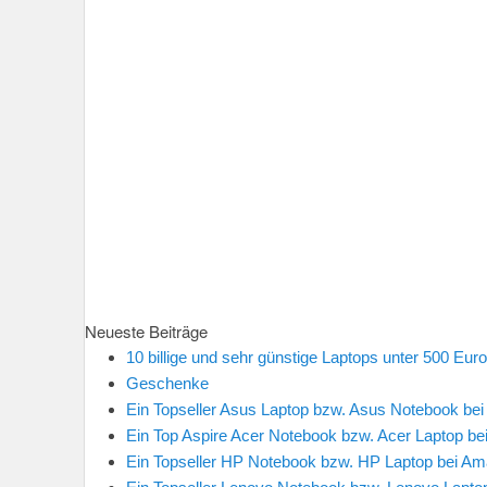
Chocomanie – Sollners süße Geschenke – Fac
https://www.facebook.com/Chocomanie
Veröffentlicht in
Allgemein
,
Geburtstagsgeschenke
,
Gesche
Anlass
,
Geschenke nach Thema
,
Geschenke zur Hochzeit
Beitragsnavigation
←
ältere Beiträge
Neueste Beiträge
10 billige und sehr günstige Laptops unter 500 Euro
Geschenke
Ein Topseller Asus Laptop bzw. Asus Notebook be
Ein Top Aspire Acer Notebook bzw. Acer Laptop be
Ein Topseller HP Notebook bzw. HP Laptop bei Am