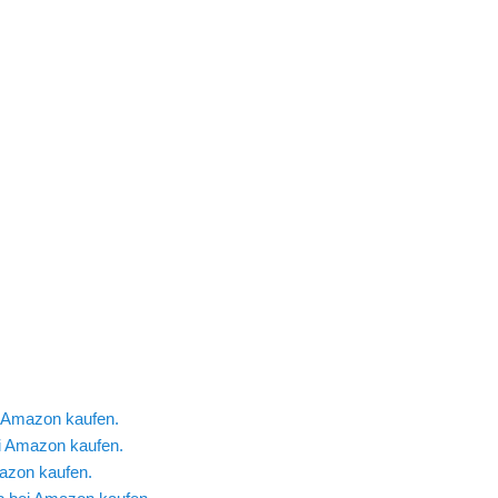
ebook
nke für Frauen
,
Geschenke für Männer
,
Geschenke nach
,
Weihnachtsgeschenke
i Amazon kaufen.
i Amazon kaufen.
azon kaufen.